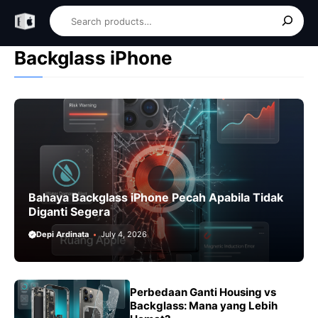
Skip
Search
to
content
Backglass iPhone
Bahaya Backglass iPhone Pecah Apabila Tidak
Diganti Segera
Depi Ardinata
July 4, 2026
Perbedaan Ganti Housing vs
Backglass: Mana yang Lebih