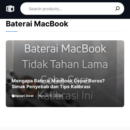
Skip
Search
to
content
Baterai MacBook
Mengapa Baterai MacBook Cepat Boros?
Simak Penyebab dan Tips Kalibrasi
Apsari Dewi
March 15, 2026