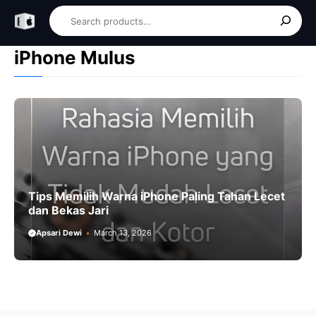
Skip
Search
to
content
iPhone Mulus
Tips Memilih Warna iPhone Paling Tahan Lecet
dan Bekas Jari
Apsari Dewi
March 13, 2026