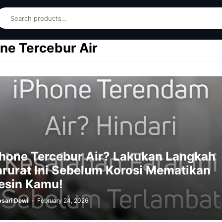
earch
ne Tercebur Air
hone Tercebur Air? Lakukan Langkah
rurat Ini Sebelum Korosi Mematikan
esin Kamu!
sari Dewi
February 24, 2026