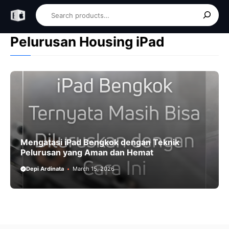
Skip
Search
to
content
Pelurusan Housing iPad
Mengatasi iPad Bengkok dengan Teknik
Pelurusan yang Aman dan Hemat
Depi Ardinata
March 15, 2026