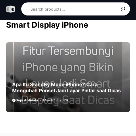
Skip
Search
to
content
Smart Display iPhone
Apa Itu StandBy Mode iPhone? Cara
Mengubah Ponsel Jadi Layar Pintar saat Dicas
Depi Ardinata
March 18, 2026