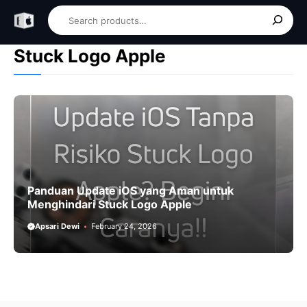
Skip
Search
to
content
Stuck Logo Apple
Panduan Update iOS yang Aman untuk
Menghindari Stuck Logo Apple
Apsari Dewi
February 24, 2026