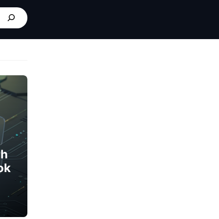
ah
ok