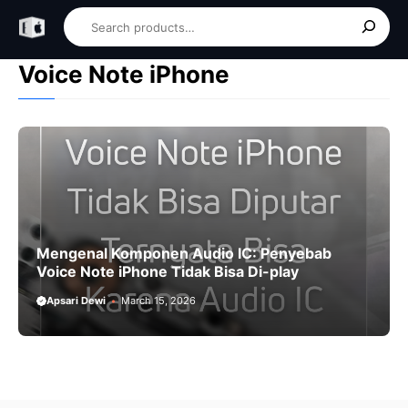
Skip
Search
to
content
Voice Note iPhone
Mengenal Komponen Audio IC: Penyebab
Voice Note iPhone Tidak Bisa Di-play
Apsari Dewi
March 15, 2026