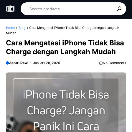
Skip
Search
to
content
Home
»
Blog
»
Cara Mengatasi iPhone Tidak Bisa Charge dengan Langkah
Mudah
Cara Mengatasi iPhone Tidak Bisa
Charge dengan Langkah Mudah
Apsari Dewi
January 29, 2026
No Comments