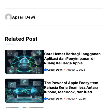
a
h
e
m
o
h
c
a
l
a
p
a
Apsari Dewi
e
t
e
il
y
r
b
s
g
L
e
o
A
r
i
Related Post
o
p
a
n
k
p
m
k
Cara Hemat Berbagi Langganan
Aplikasi dan Penyimpanan di
Ruang Keluarga Apple
Apsari Dewi
August 7, 2026
The Power of Apple Ecosystem:
Rahasia Kerja Seamless Antara
iPhone, MacBook, dan iPad
Apsari Dewi
August 4, 2026