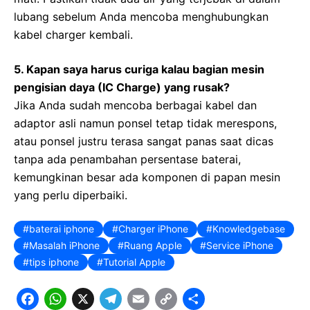
lubang sebelum Anda mencoba menghubungkan
kabel charger kembali.
5. Kapan saya harus curiga kalau bagian mesin
pengisian daya (IC Charge) yang rusak?
Jika Anda sudah mencoba berbagai kabel dan
adaptor asli namun ponsel tetap tidak merespons,
atau ponsel justru terasa sangat panas saat dicas
tanpa ada penambahan persentase baterai,
kemungkinan besar ada komponen di papan mesin
yang perlu diperbaiki.
baterai iphone
Charger iPhone
Knowledgebase
Masalah iPhone
Ruang Apple
Service iPhone
tips iphone
Tutorial Apple
F
W
X
T
E
C
S