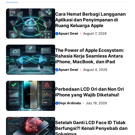
o
p
a
n
k
p
m
k
Cara Hemat Berbagi Langganan
Aplikasi dan Penyimpanan di
Ruang Keluarga Apple
Apsari Dewi
August 7, 2026
The Power of Apple Ecosystem:
Rahasia Kerja Seamless Antara
iPhone, MacBook, dan iPad
Apsari Dewi
August 4, 2026
Perbedaan LCD Ori dan Non Ori
iPhone yang Wajib Diketahui!
Depi Ardinata
July 19, 2026
Setelah Ganti LCD Face ID Tidak
Berfungsi?! Kenali Penyebab dan
Solusinya