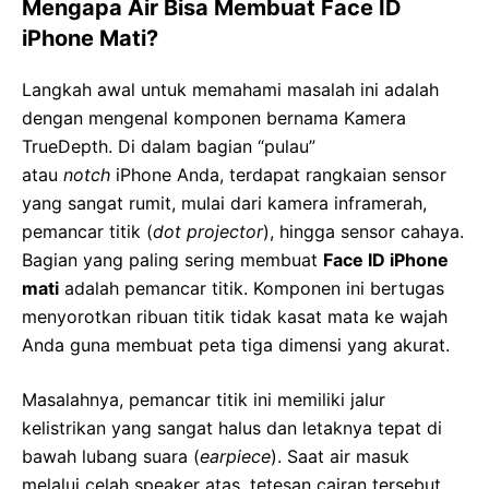
Mengapa Air Bisa Membuat Face ID
iPhone Mati?
Langkah awal untuk memahami masalah ini adalah
dengan mengenal komponen bernama Kamera
TrueDepth. Di dalam bagian “pulau”
atau
notch
iPhone Anda, terdapat rangkaian sensor
yang sangat rumit, mulai dari kamera inframerah,
pemancar titik (
dot projector
), hingga sensor cahaya.
Bagian yang paling sering membuat
Face ID iPhone
mati
adalah pemancar titik. Komponen ini bertugas
menyorotkan ribuan titik tidak kasat mata ke wajah
Anda guna membuat peta tiga dimensi yang akurat.
Masalahnya, pemancar titik ini memiliki jalur
kelistrikan yang sangat halus dan letaknya tepat di
bawah lubang suara (
earpiece
). Saat air masuk
melalui celah speaker atas, tetesan cairan tersebut