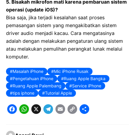
5. Bisakah mikrofon mati karena pembaruan sistem
operasi (update iOS)?
Bisa saja, jika terjadi kesalahan saat proses
pemasangan sistem yang mengakibatkan sistem
driver audio menjadi kacau. Cara mengatasinya
adalah dengan melakukan pengaturan ulang sistem
atau melakukan pemulihan perangkat lunak melalui
komputer.
Masalah iPhone
Mic iPhone Rusak
Pengetahuan iPhone
Ruang Apple Bangka
Ruang Apple Palembang
Service iPhone
tips iphone
Tutorial Apple
F
W
X
T
E
C
S
a
h
e
m
o
h
c
a
l
a
p
a