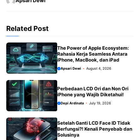
Apsari Dewi
e
t
e
il
y
r
b
s
g
L
e
o
A
r
i
Related Post
o
p
a
n
k
p
m
k
The Power of Apple Ecosystem:
Rahasia Kerja Seamless Antara
iPhone, MacBook, dan iPad
Apsari Dewi
August 4, 2026
Perbedaan LCD Ori dan Non Ori
iPhone yang Wajib Diketahui!
Depi Ardinata
July 19, 2026
Setelah Ganti LCD Face ID Tidak
Berfungsi?! Kenali Penyebab dan
Solusinya