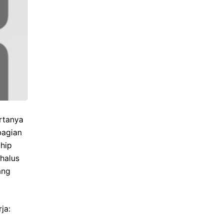
rtanya
bagian
hip
halus
ang
ja: