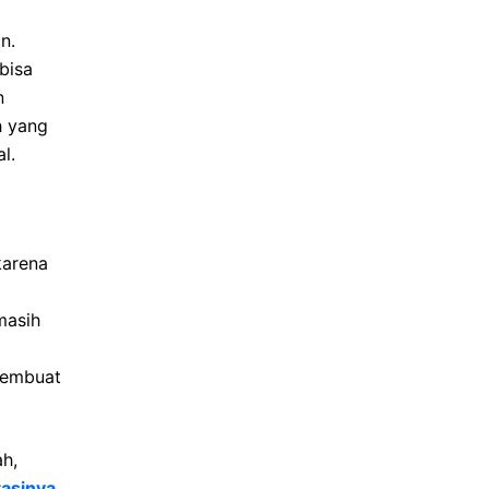
n.
bisa
n
h yang
l.
karena
masih
membuat
h,
asinya