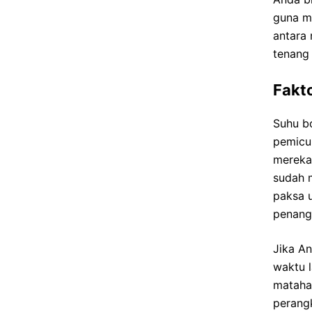
guna m
antara
tenang
Fakt
Suhu bo
pemicu
mereka
sudah 
paksa 
penangk
Jika A
waktu l
matahar
perang