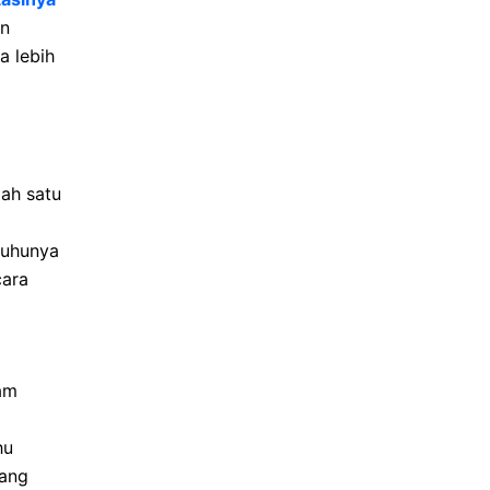
an
a lebih
ah satu
suhunya
cara
am
hu
jang