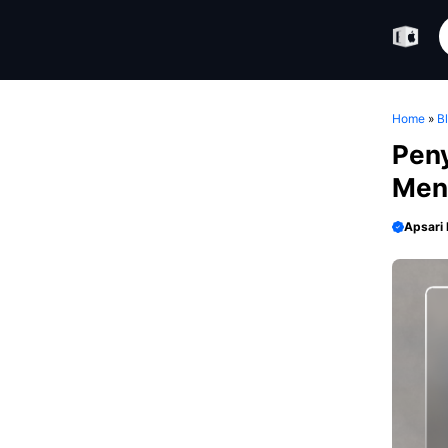
Skip
S
to
content
Home
»
B
Peny
Men
Apsari