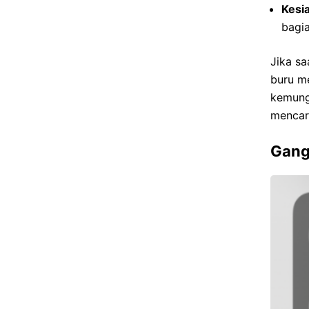
Kesi
bagia
Jika sa
buru m
kemung
mencari
Gang