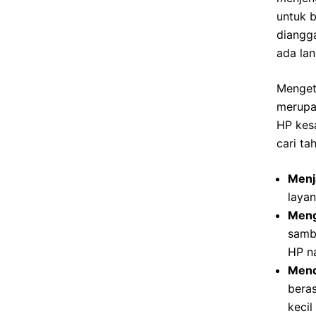
untuk b
diangg
ada lan
Mengeta
merupa
HP kes
cari ta
Menj
layan
Meng
samb
HP na
Mend
bera
kecil