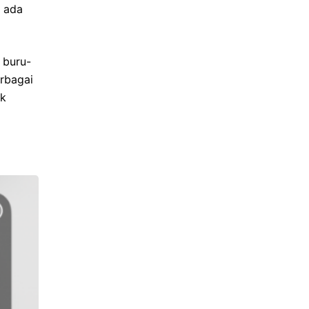
 ada
 buru-
rbagai
uk