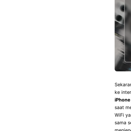
Sekara
ke int
iPhone
saat me
WiFi y
sama s
menjen