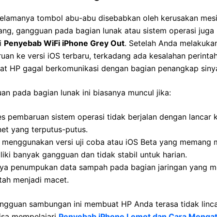
selamanya tombol abu-abu disebabkan oleh kerusakan mesi
ng, gangguan pada bagian lunak atau sistem operasi juga 
i
Penyebab WiFi iPhone Grey Out
. Setelah Anda melakuka
an ke versi iOS terbaru, terkadang ada kesalahan perinta
t HP gagal berkomunikasi dengan bagian penangkap sinya
n pada bagian lunak ini biasanya muncul jika:
s pembaruan sistem operasi tidak berjalan dengan lancar 
net yang terputus-putus.
 menggunakan versi uji coba atau iOS Beta yang memang 
iki banyak gangguan dan tidak stabil untuk harian.
ya penumpukan data sampah pada bagian jaringan yang 
tah menjadi macet.
angguan sambungan ini membuat HP Anda terasa tidak linca
isa mempelajari
Penyebab iPhone Lemot dan Cara Mengat