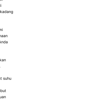
i
rkadang
ni
naan
Anda
kan
.
t suhu
ebut
guan