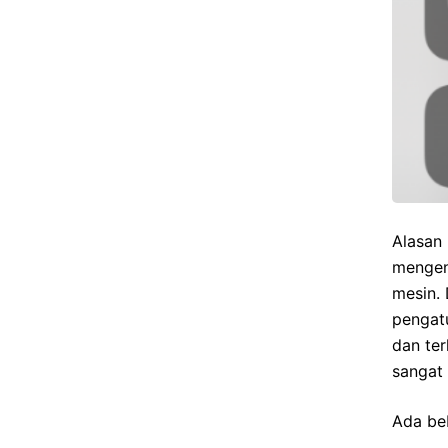
Alasan
menge
mesin. 
pengatu
dan te
sangat 
Ada beb