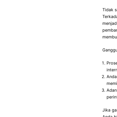
Tidak 
Terkada
menjad
pembaru
membua
Ganggua
Prose
inter
Anda
memil
Adan
perin
Jika g
Anda b