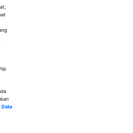
at,
uat
ang
n
hip
nda
hkan
 Data
.