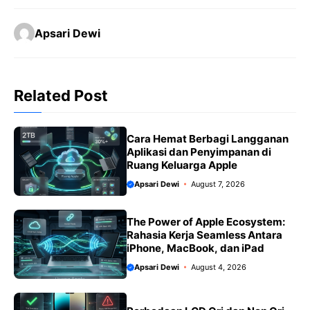
c
a
l
a
p
a
Apsari Dewi
e
t
e
il
y
r
b
s
g
L
e
o
A
r
i
Related Post
o
p
a
n
k
p
m
k
Cara Hemat Berbagi Langganan
Aplikasi dan Penyimpanan di
Ruang Keluarga Apple
Apsari Dewi
August 7, 2026
The Power of Apple Ecosystem:
Rahasia Kerja Seamless Antara
iPhone, MacBook, dan iPad
Apsari Dewi
August 4, 2026