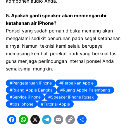
komponen audio Anda.
5. Apakah ganti speaker akan memengaruhi
ketahanan air iPhone?
Ponsel yang sudah pernah dibuka memang akan
mengalami sedikit penurunan pada segel ketahanan
airnya. Namun, teknisi kami selalu berupaya
memasang kembali perekat bodi yang berkualitas
guna menjaga perlindungan internal ponsel Anda
semaksimal mungkin.
Pengetahuan iPhone
Perbaikan Apple
Ruang Apple Bangka
Ruang Apple Palembang
Service iPhone
Speaker iPhone Rusak
tips iphone
Tutorial Apple
F
W
X
T
E
C
S
a
h
e
m
o
h