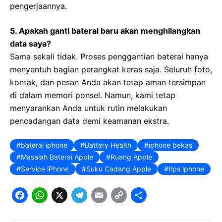
pengerjaannya.
5. Apakah ganti baterai baru akan menghilangkan
data saya?
Sama sekali tidak. Proses penggantian baterai hanya
menyentuh bagian perangkat keras saja. Seluruh foto,
kontak, dan pesan Anda akan tetap aman tersimpan
di dalam memori ponsel. Namun, kami tetap
menyarankan Anda untuk rutin melakukan
pencadangan data demi keamanan ekstra.
baterai iphone
Battery Health
iphone bekas
Masalah Baterai Apple
Ruang Apple
Service iPhone
Suku Cadang Apple
tips iphone
F
W
X
T
E
C
S
a
h
e
m
o
h