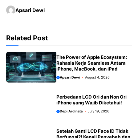
c
a
l
a
p
a
Apsari Dewi
e
t
e
il
y
r
b
s
g
L
e
o
A
r
i
Related Post
o
p
a
n
k
p
m
k
The Power of Apple Ecosystem:
Rahasia Kerja Seamless Antara
iPhone, MacBook, dan iPad
Apsari Dewi
August 4, 2026
Perbedaan LCD Ori dan Non Ori
iPhone yang Wajib Diketahui!
Depi Ardinata
July 19, 2026
Setelah Ganti LCD Face ID Tidak
Berfungsi?! Kenali Penyebab dan