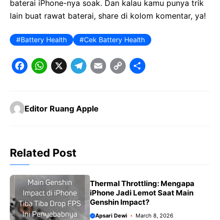
baterai iPhone-nya soak. Dan kalau kamu punya trik
lain buat rawat baterai, share di kolom komentar, ya!
Battery Health
Cek Battery Health
F
W
X
T
E
C
S
a
h
e
m
o
h
c
a
l
a
p
a
Editor Ruang Apple
e
t
e
il
y
r
b
s
g
L
e
o
A
r
i
Related Post
o
p
a
n
k
p
m
k
Thermal Throttling: Mengapa
iPhone Jadi Lemot Saat Main
Genshin Impact?
Apsari Dewi
March 8, 2026