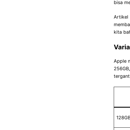
bisa m
Artikel
memban
kita ba
Vari
Apple m
256GB,
tergant
128G