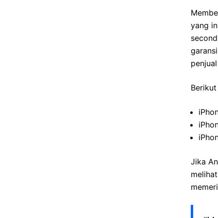
Membeli
yang i
second 
garansi
penjua
Berikut
iPho
iPho
iPho
Jika An
melihat
memerik