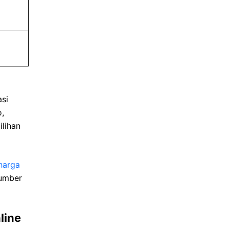
asi
,
ilihan
harga
sumber
line