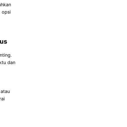
uhkan
k opsi
lus
nting.
ktu dan
 atau
rai