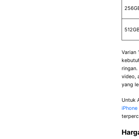
256G
512G
Varian
kebutuh
ringan
video, 
yang le
Untuk 
iPhone
terperc
Harg