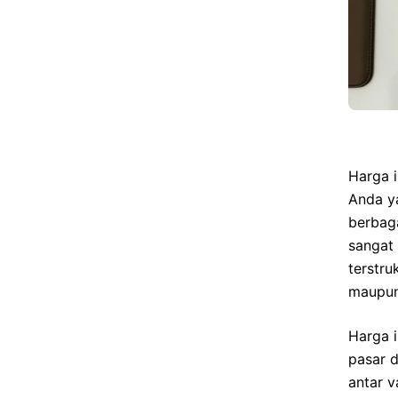
Harga i
Anda y
berbaga
sangat 
terstru
maupun
Harga i
pasar 
antar v