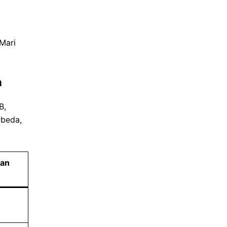
Mari
a
B,
rbeda,
ran