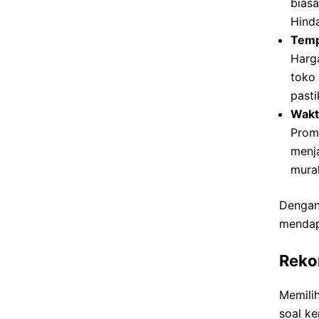
biasa
Hinda
Temp
Harga
toko
pasti
Wakt
Prom
menj
mura
Dengan
mendap
Reko
Memilih
soal k