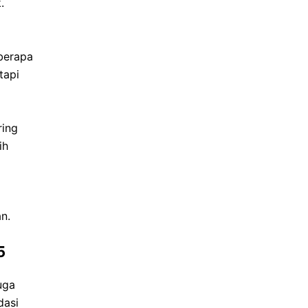
.
eberapa
tapi
ring
ih
n.
5
uga
dasi