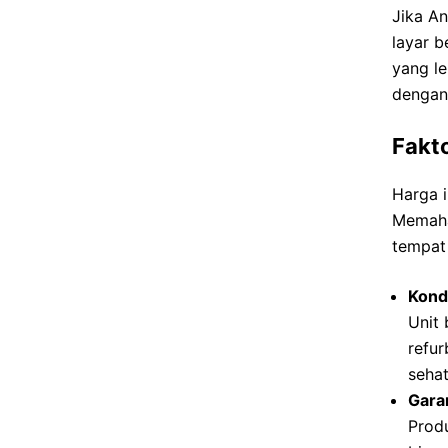
Jika An
layar b
yang l
dengan 
Fakt
Harga i
Memaha
tempat 
Kondi
Unit 
refur
sehat
Garan
Produ