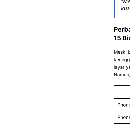
“Me
kua
Perb
15 Bi
Meski b
keunggu
layar y
Namun, 
iPhon
iPhon