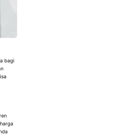
a bagi
an
isa
ren
 harga
Anda