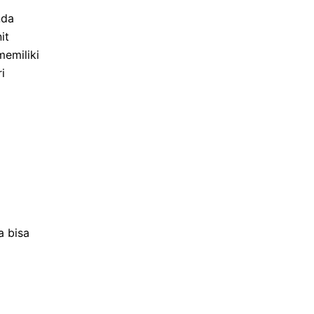
nda
it
emiliki
i
a bisa