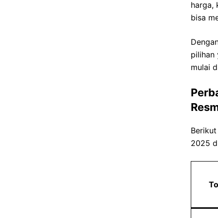
harga,
bisa m
Dengan
pilihan
mulai d
Perb
Resm
Berikut
2025 di
To