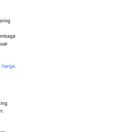
ering
lembaga
suai
t
harga
ing
n: