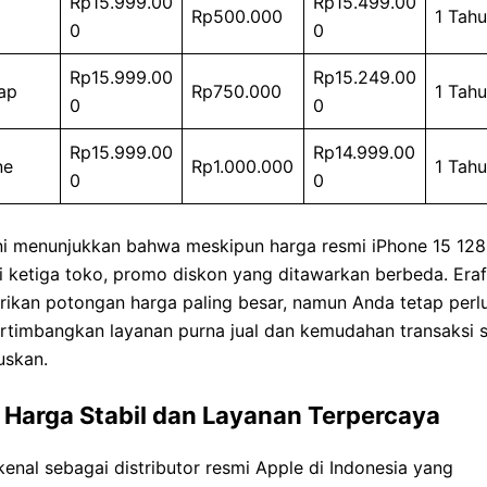
Rp15.999.00
Rp15.499.00
Rp500.000
1 Tah
0
0
Rp15.999.00
Rp15.249.00
ap
Rp750.000
1 Tah
0
0
Rp15.999.00
Rp14.999.00
ne
Rp1.000.000
1 Tah
0
0
ini menunjukkan bahwa meskipun harga resmi iPhone 15 12
i ketiga toko, promo diskon yang ditawarkan berbeda. Era
ikan potongan harga paling besar, namun Anda tetap perl
timbangkan layanan purna jual dan kemudahan transaksi 
skan.
: Harga Stabil dan Layanan Terpercaya
kenal sebagai distributor resmi Apple di Indonesia yang