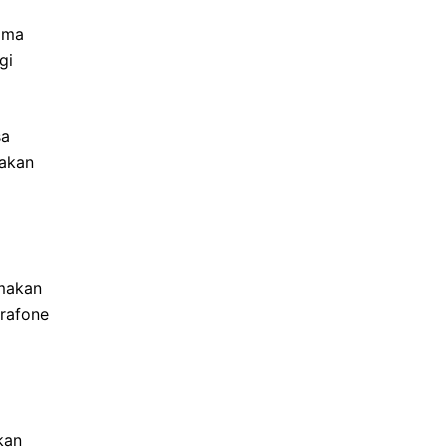
ama
gi
sa
akan
amakan
Erafone
kan