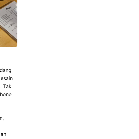
edang
esain
. Tak
Phone
n,
gan