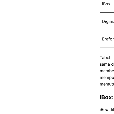
iBox
Digim
Erafo
Tabel 
sama d
member
memper
memutu
iBox
iBox di