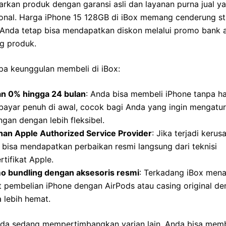
rkan produk dengan garansi asli dan layanan purna jual y
onal. Harga iPhone 15 128GB di iBox memang cenderung sta
Anda tetap bisa mendapatkan diskon melalui promo bank 
g produk.
pa keunggulan membeli di iBox:
lan 0% hingga 24 bulan
: Anda bisa membeli iPhone tanpa h
ayar penuh di awal, cocok bagi Anda yang ingin mengatur
gan dengan lebih fleksibel.
nan Apple Authorized Service Provider
: Jika terjadi kerus
bisa mendapatkan perbaikan resmi langsung dari teknisi
rtifikat Apple.
o bundling dengan aksesoris resmi
: Terkadang iBox men
t pembelian iPhone dengan AirPods atau casing original d
 lebih hemat.
nda sedang mempertimbangkan varian lain, Anda bisa mem