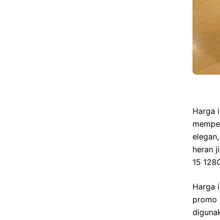
Harga 
memper
elegan,
heran j
15 128G
Harga 
promo 
diguna