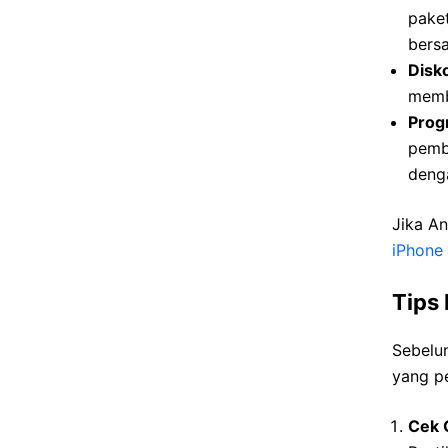
paket
bersa
Disk
membe
Progr
pemb
deng
Jika A
iPhone
Tips
Sebelu
yang p
Cek 