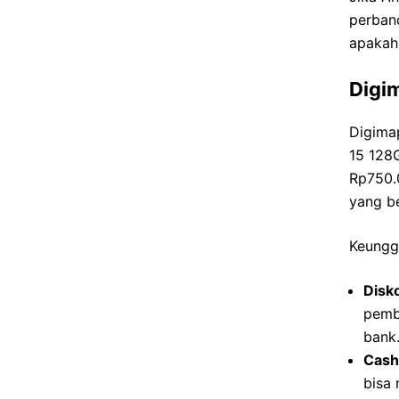
perban
apakah 
Digi
Digimap
15 128
Rp750.
yang b
Keungg
Disk
pemb
bank
Cash
bisa