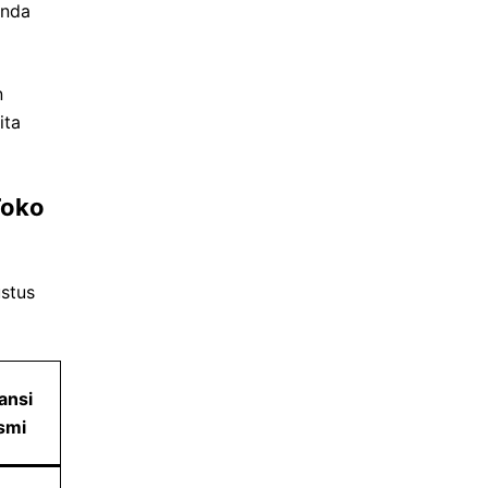
Anda
n
ita
Toko
stus
ansi
smi