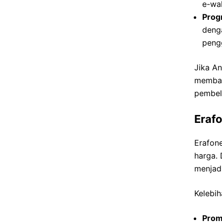
e-wal
Prog
deng
peng
Jika An
membac
pembeli
Eraf
Erafon
harga. 
menjadi
Kelebih
Prom