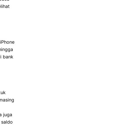
lihat
 iPhone
hingga
i bank
tuk
-masing
a juga
 saldo