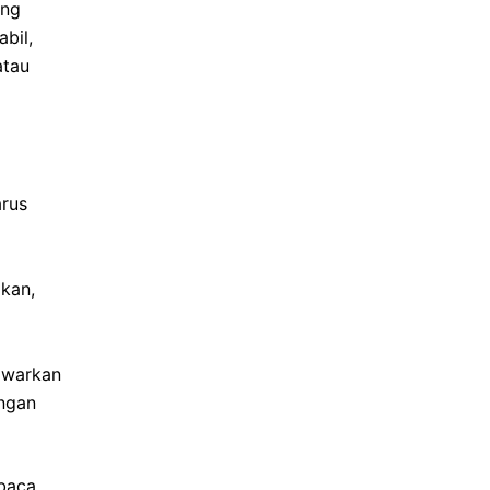
ang
bil,
atau
arus
akan,
awarkan
engan
baca