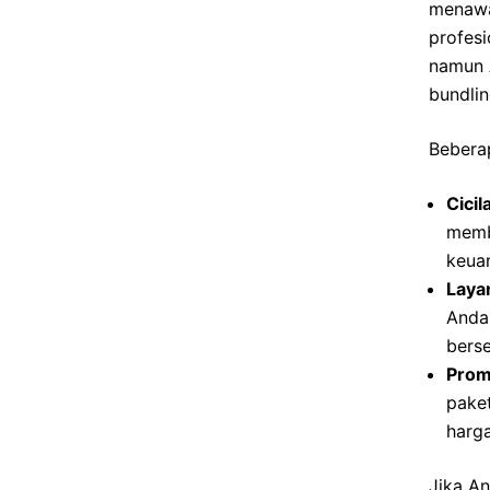
menawa
profesi
namun 
bundlin
Bebera
Cici
memb
keuan
Laya
Anda 
berse
Prom
pake
harga
Jika A