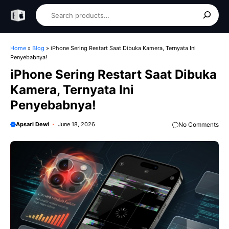
Skip
Search
to
content
Home
»
Blog
»
iPhone Sering Restart Saat Dibuka Kamera, Ternyata Ini
Penyebabnya!
iPhone Sering Restart Saat Dibuka
Kamera, Ternyata Ini
Penyebabnya!
Apsari Dewi
June 18, 2026
No Comments