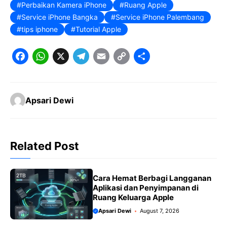
Perbaikan Kamera iPhone
Ruang Apple
Service iPhone Bangka
Service iPhone Palembang
tips iphone
Tutorial Apple
F
W
X
T
E
C
S
a
h
e
m
o
h
c
a
l
a
p
a
Apsari Dewi
e
t
e
il
y
r
b
s
g
L
e
o
A
r
i
Related Post
o
p
a
n
k
p
m
k
Cara Hemat Berbagi Langganan
Aplikasi dan Penyimpanan di
Ruang Keluarga Apple
Apsari Dewi
August 7, 2026