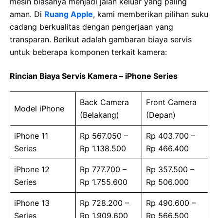
mesin biasanya menjadi jalan keluar yang paling
aman. Di
Ruang Apple
, kami memberikan pilihan suku
cadang berkualitas dengan pengerjaan yang
transparan. Berikut adalah gambaran biaya servis
untuk beberapa komponen terkait kamera:
Rincian Biaya Servis Kamera – iPhone Series
Back Camera
Front Camera
Model iPhone
(Belakang)
(Depan)
iPhone 11
Rp 567.050 –
Rp 403.700 –
Series
Rp 1.138.500
Rp 466.400
iPhone 12
Rp 777.700 –
Rp 357.500 –
Series
Rp 1.755.600
Rp 506.000
iPhone 13
Rp 728.200 –
Rp 490.600 –
Series
Rp 1.909.600
Rp 566.500