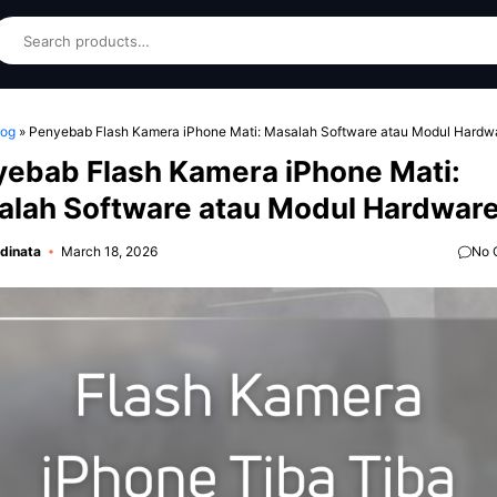
earch
log
»
Penyebab Flash Kamera iPhone Mati: Masalah Software atau Modul Hardw
ebab Flash Kamera iPhone Mati:
alah Software atau Modul Hardwar
dinata
March 18, 2026
No 