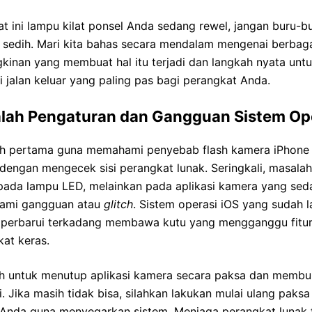
at ini lampu kilat ponsel Anda sedang rewel, jangan buru-b
 sedih. Mari kita bahas secara mendalam mengenai berbag
kinan yang membuat hal itu terjadi dan langkah nyata unt
 jalan keluar yang paling pas bagi perangkat Anda.
lah Pengaturan dan Gangguan Sistem Op
h pertama guna memahami penyebab flash kamera iPhone 
dengan mengecek sisi perangkat lunak. Seringkali, masala
pada lampu LED, melainkan pada aplikasi kamera yang sed
ami gangguan atau
glitch
. Sistem operasi iOS yang sudah 
diperbarui terkadang membawa kutu yang mengganggu fitu
at keras.
h untuk menutup aplikasi kamera secara paksa dan memb
. Jika masih tidak bisa, silahkan lakukan mulai ulang paks
 Anda guna menyegarkan sistem. Menjaga perangkat lunak 