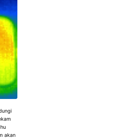
dungi
ekam
uhu
em akan