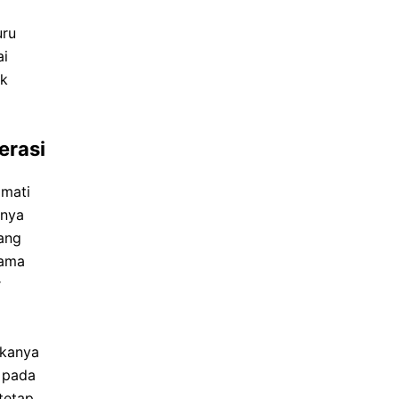
uru
ai
uk
erasi
mati
hnya
ang
lama
r
ukanya
a pada
tetap