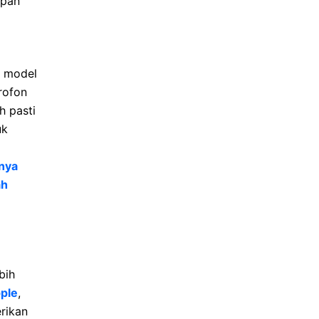
apan
a model
rofon
h pasti
uk
bnya
ah
bih
ple
,
rikan