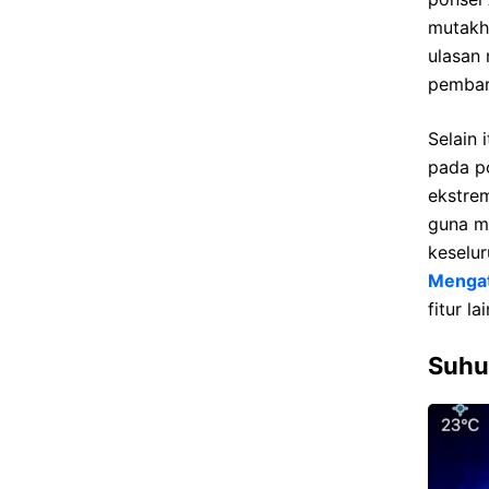
mutakh
ulasan
pembaru
Selain 
pada po
ekstre
guna m
keselur
Mengat
fitur la
Suhu