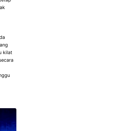
mak
ada
yang
 kilat
secara
nggu