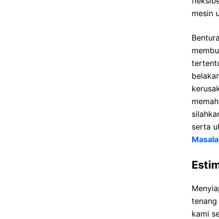
fleksi
mesin 
Bentura
membua
tertent
belakan
kerusa
memaham
silahk
serta 
Masala
Estim
Menyia
tenang
kami s