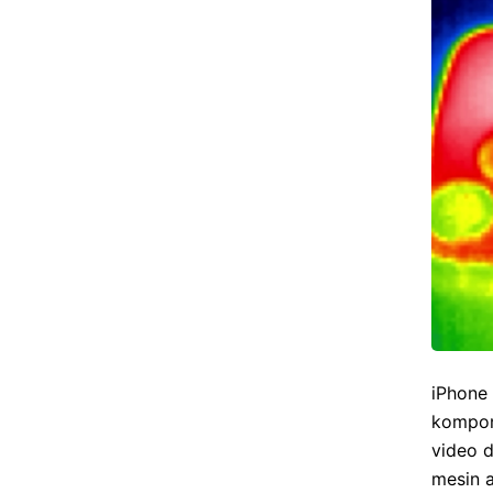
iPhone
kompon
video 
mesin a