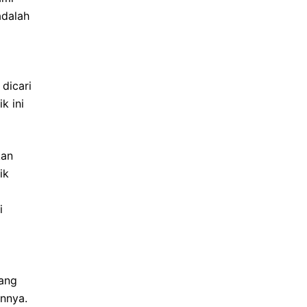
adalah
dicari
k ini
kan
ik
i
yang
nnya.