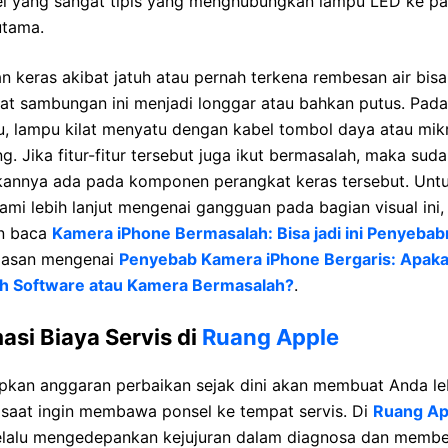
bel yang sangat tipis yang menghubungkan lampu LED ke p
utama.
n keras akibat jatuh atau pernah terkena rembesan air bisa
t sambungan ini menjadi longgar atau bahkan putus. Pad
u, lampu kilat menyatu dengan kabel tombol daya atau mik
g. Jika fitur-fitur tersebut juga ikut bermasalah, maka suda
kannya ada pada komponen perangkat keras tersebut. Unt
i lebih lanjut mengenai gangguan pada bagian visual ini,
an baca
Kamera iPhone Bermasalah: Bisa jadi ini Penyeba
ulasan mengenai
Penyebab Kamera iPhone Bergaris: Apak
h Software atau Kamera Bermasalah?
.
asi Biaya Servis di
Ruang Apple
pkan anggaran perbaikan sejak dini akan membuat Anda le
 saat ingin membawa ponsel ke tempat servis. Di
Ruang Ap
elalu mengedepankan kejujuran dalam diagnosa dan membe