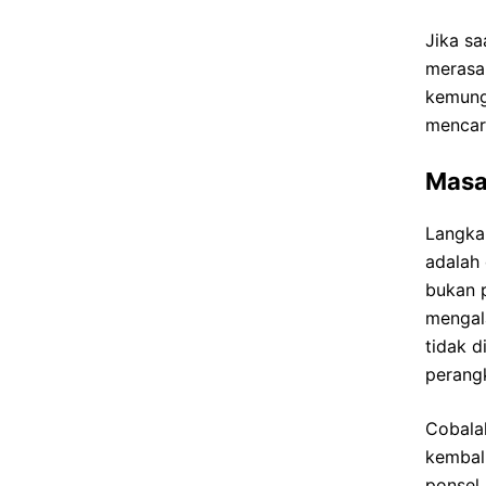
Jika sa
merasa
kemung
mencari
Masa
Langka
adalah 
bukan 
mengal
tidak 
perangk
Cobala
kembali
ponsel