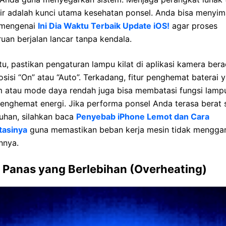
ir adalah kunci utama kesehatan ponsel. Anda bisa menyi
 mengenai
Ini Dia Waktu Terbaik Update iOS!
agar proses
an berjalan lancar tanpa kendala.
itu, pastikan pengaturan lampu kilat di aplikasi kamera ber
sisi “On” atau “Auto”. Terkadang, fitur penghemat baterai 
m atau mode daya rendah juga bisa membatasi fungsi lampu
enghemat energi. Jika performa ponsel Anda terasa berat 
uhan, silahkan baca
Penyebab iPhone Lemot dan Cara
asinya
guna memastikan beban kerja mesin tidak mengga
innya.
 Panas yang Berlebihan (Overheating)