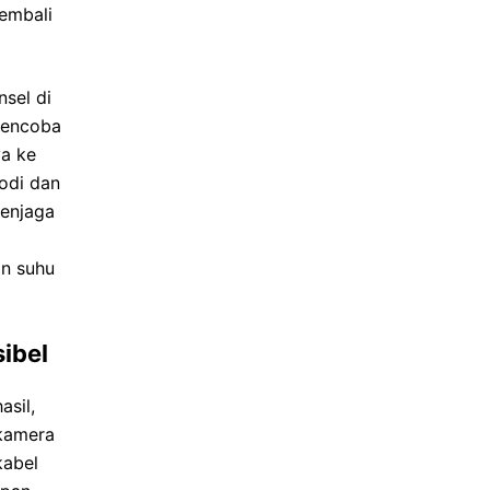
kembali
sel di
mencoba
a ke
bodi dan
menjaga
an suhu
ibel
asil,
kamera
kabel