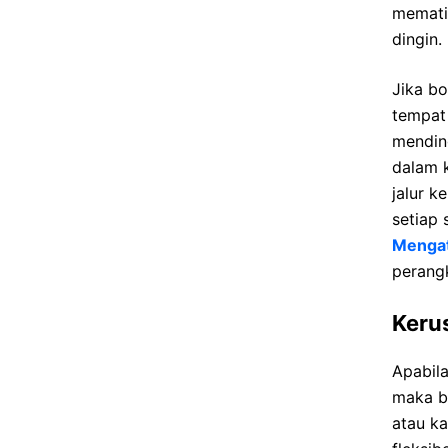
mematik
dingin.
Jika bo
tempat
mendin
dalam k
jalur k
setiap 
Mengat
perang
Keru
Apabila
maka b
atau k