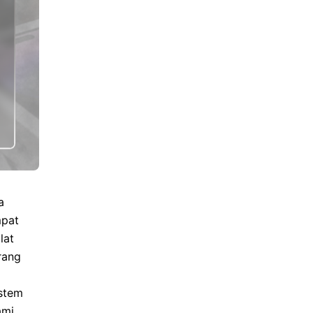
a
mpat
lat
rang
istem
ami