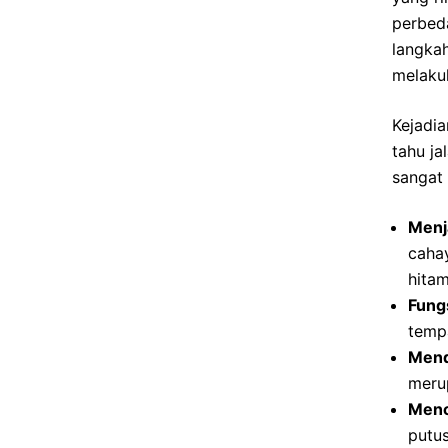
perbed
langka
melaku
Kejadia
tahu ja
sangat
Menja
cahay
hitam
Fungs
temp
Mend
meru
Menc
putu