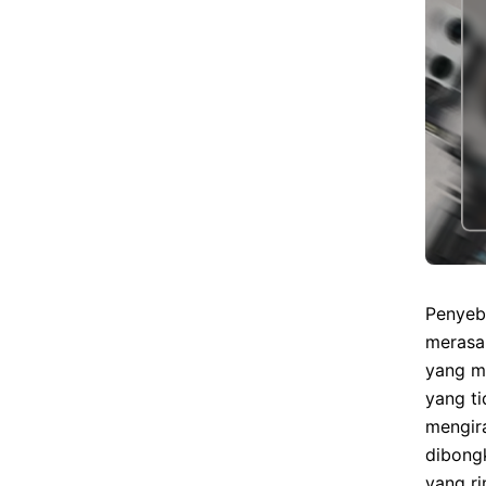
Penyeb
merasa
yang mi
yang t
mengir
dibongk
yang r