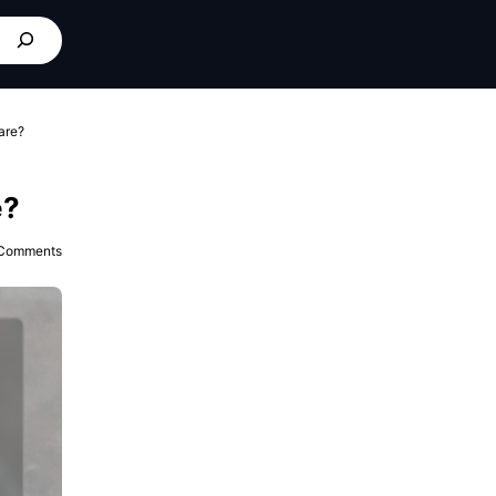
are?
e?
Comments