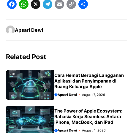
F
W
X
T
E
C
S
a
h
e
m
o
h
c
a
l
a
p
a
Apsari Dewi
e
t
e
il
y
r
b
s
g
L
e
o
A
r
i
Related Post
o
p
a
n
k
p
m
k
Cara Hemat Berbagi Langganan
Aplikasi dan Penyimpanan di
Ruang Keluarga Apple
Apsari Dewi
August 7, 2026
The Power of Apple Ecosystem:
Rahasia Kerja Seamless Antara
iPhone, MacBook, dan iPad
Apsari Dewi
August 4, 2026