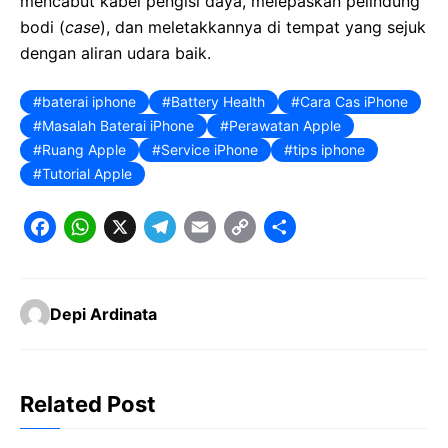
mencabut kabel pengisi daya, melepaskan pelindung
bodi (
case
), dan meletakkannya di tempat yang sejuk
dengan aliran udara baik.
baterai iphone
Battery Health
Cara Cas iPhone
Masalah Baterai iPhone
Perawatan Apple
Ruang Apple
Service iPhone
tips iphone
Tutorial Apple
F
W
X
T
E
C
S
a
h
e
m
o
h
c
a
l
a
p
a
Depi Ardinata
e
t
e
il
y
r
b
s
g
L
e
o
A
r
i
Related Post
o
p
a
n