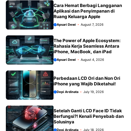
k
p
m
k
Cara Hemat Berbagi Langganan
Aplikasi dan Penyimpanan di
Ruang Keluarga Apple
Apsari Dewi
August 7, 2026
The Power of Apple Ecosystem:
Rahasia Kerja Seamless Antara
iPhone, MacBook, dan iPad
Apsari Dewi
August 4, 2026
Perbedaan LCD Ori dan Non Ori
iPhone yang Wajib Diketahui!
Depi Ardinata
July 19, 2026
Setelah Ganti LCD Face ID Tidak
Berfungsi?! Kenali Penyebab dan
Solusinya
Depi Ardinata
July 18, 2026