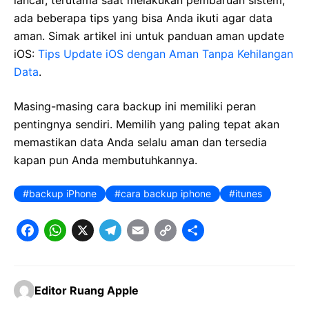
ada beberapa tips yang bisa Anda ikuti agar data
aman. Simak artikel ini untuk panduan aman update
iOS:
Tips Update iOS dengan Aman Tanpa Kehilangan
Data
.
Masing-masing cara backup ini memiliki peran
pentingnya sendiri. Memilih yang paling tepat akan
memastikan data Anda selalu aman dan tersedia
kapan pun Anda membutuhkannya.
backup iPhone
cara backup iphone
itunes
F
W
X
T
E
C
S
a
h
e
m
o
h
c
a
l
a
p
a
Editor Ruang Apple
e
t
e
il
y
r