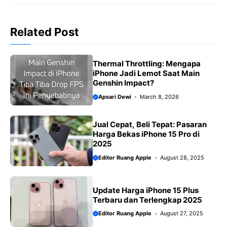
b
s
g
L
e
o
A
r
i
Related Post
o
p
a
n
k
p
m
k
Thermal Throttling: Mengapa
iPhone Jadi Lemot Saat Main
Genshin Impact?
Apsari Dewi
March 8, 2026
Jual Cepat, Beli Tepat: Pasaran
Harga Bekas iPhone 15 Pro di
2025
Editor Ruang Apple
August 28, 2025
Update Harga iPhone 15 Plus
Terbaru dan Terlengkap 2025
Editor Ruang Apple
August 27, 2025