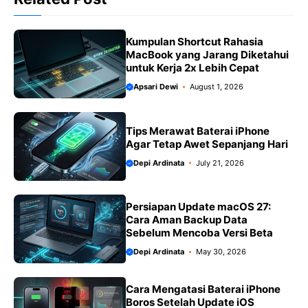
o
p
a
n
k
p
m
k
Kumpulan Shortcut Rahasia
MacBook yang Jarang Diketahui
untuk Kerja 2x Lebih Cepat
Apsari Dewi
August 1, 2026
Tips Merawat Baterai iPhone
Agar Tetap Awet Sepanjang Hari
Depi Ardinata
July 21, 2026
Persiapan Update macOS 27:
Cara Aman Backup Data
Sebelum Mencoba Versi Beta
Depi Ardinata
May 30, 2026
Cara Mengatasi Baterai iPhone
Boros Setelah Update iOS