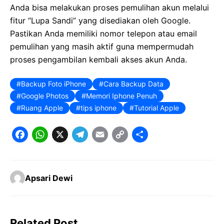
Anda bisa melakukan proses pemulihan akun melalui
fitur “Lupa Sandi” yang disediakan oleh Google.
Pastikan Anda memiliki nomor telepon atau email
pemulihan yang masih aktif guna mempermudah
proses pengambilan kembali akses akun Anda.
Backup Foto iPhone
Cara Backup Data
Google Photos
Memori Iphone Penuh
Ruang Apple
tips iphone
Tutorial Apple
F
W
X
T
E
C
S
a
h
e
m
o
h
c
a
l
a
p
a
Apsari Dewi
e
t
e
il
y
r
b
s
g
L
e
o
A
r
i
Related Post