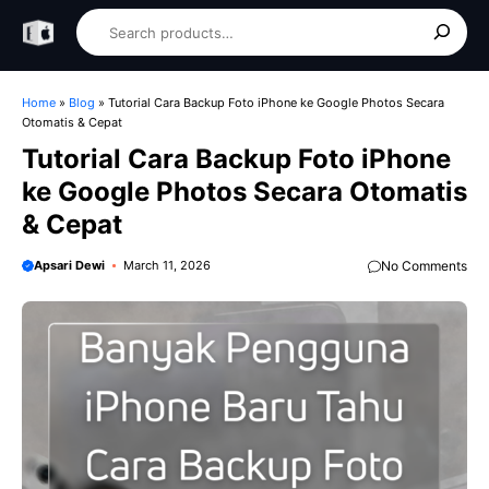
Skip
Search
to
content
Home
»
Blog
»
Tutorial Cara Backup Foto iPhone ke Google Photos Secara
Otomatis & Cepat
Tutorial Cara Backup Foto iPhone
ke Google Photos Secara Otomatis
& Cepat
Apsari Dewi
March 11, 2026
No Comments