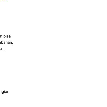
h bisa
mbahan,
tem
agian