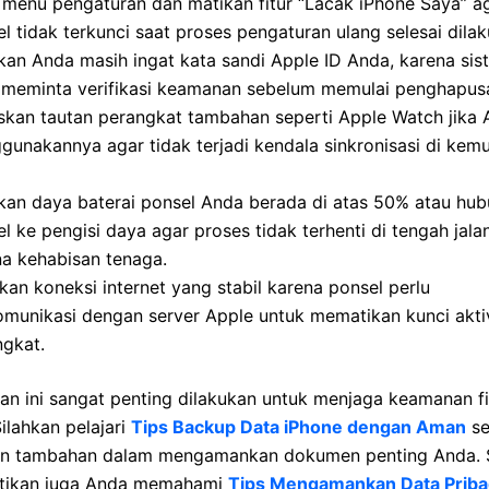
 menu pengaturan dan matikan fitur “Lacak iPhone Saya” a
l tidak terkunci saat proses pengaturan ulang selesai dilak
kan Anda masih ingat kata sandi Apple ID Anda, karena sis
 meminta verifikasi keamanan sebelum memulai penghapus
skan tautan perangkat tambahan seperti Apple Watch jika
unakannya agar tidak terjadi kendala sinkronisasi di kem
ikan daya baterai ponsel Anda berada di atas 50% atau hu
l ke pengisi daya agar proses tidak terhenti di tengah jala
na kehabisan tenaga.
an koneksi internet yang stabil karena ponsel perlu
omunikasi dengan server Apple untuk mematikan kunci akti
ngkat.
an ini sangat penting dilakukan untuk menjaga keamanan fi
ilahkan pelajari
Tips Backup Data iPhone dengan Aman
se
n tambahan dalam mengamankan dokumen penting Anda. S
astikan juga Anda memahami
Tips Mengamankan Data Pribad