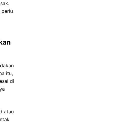
sak.
 perlu
ukan
ndakan
a itu,
sal di
ya
d atau
ntak