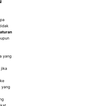
u
upa
tidak
gaturan
aupun
a yang
jika
 ke
l yang
ng
kat.