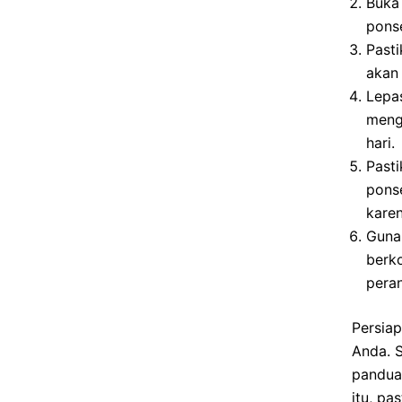
Buka
ponse
Pasti
akan
Lepa
mengg
hari.
Past
ponse
kare
Gunak
berk
pera
Persiap
Anda. S
pandua
itu, p