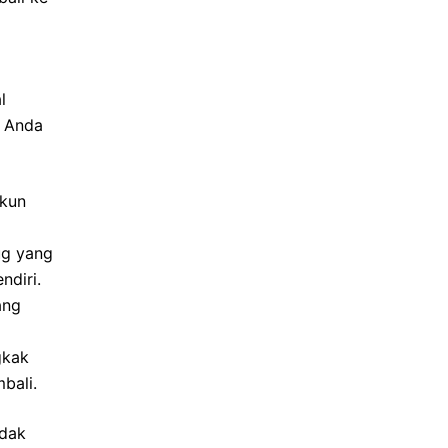
l
a Anda
akun
ug yang
ndiri.
ang
gkak
bali.
idak