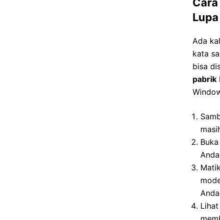
Cara
Lupa
Ada ka
kata sa
bisa di
pabrik
Window
Samb
masih
Buka 
Anda
Mati
mode
Anda 
Lihat
memb