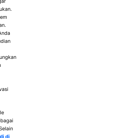
gar
ukan.
tem
an.
 Anda
udian
bungkan
n
vasi
le
bagai
elain
i di