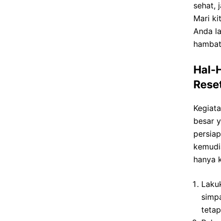
sehat,
Mari k
Anda la
hambat
Hal-
Rese
Kegiat
besar y
persia
kemudi
hanya 
Laku
simp
teta