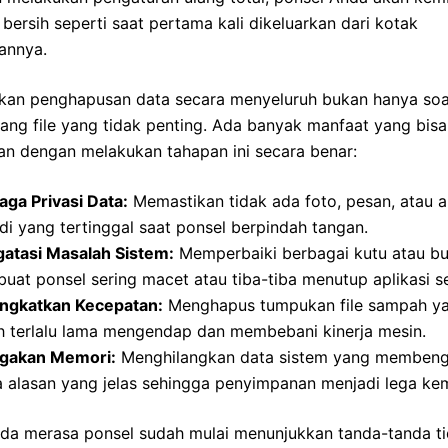
 bersih seperti saat pertama kali dikeluarkan dari kotak
annya.
kan penghapusan data secara menyeluruh bukan hanya soa
ng file yang tidak penting. Ada banyak manfaat yang bis
an dengan melakukan tahapan ini secara benar:
ga Privasi Data:
Memastikan tidak ada foto, pesan, atau 
di yang tertinggal saat ponsel berpindah tangan.
atasi Masalah Sistem:
Memperbaiki berbagai kutu atau b
at ponsel sering macet atau tiba-tiba menutup aplikasi se
ngkatkan Kecepatan:
Menghapus tumpukan file sampah y
h terlalu lama mengendap dan membebani kinerja mesin.
gakan Memori:
Menghilangkan data sistem yang memben
 alasan yang jelas sehingga penyimpanan menjadi lega kem
nda merasa ponsel sudah mulai menunjukkan tanda-tanda t