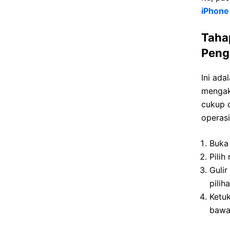
iPhone
Taha
Peng
Ini ada
mengak
cukup d
operasi
Buka 
Pili
Guli
pilih
Ketuk
bawah