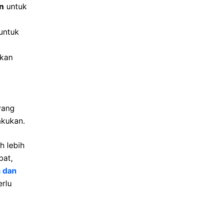
n
untuk
untuk
fkan
yang
akukan.
h lebih
bat,
a dan
rlu