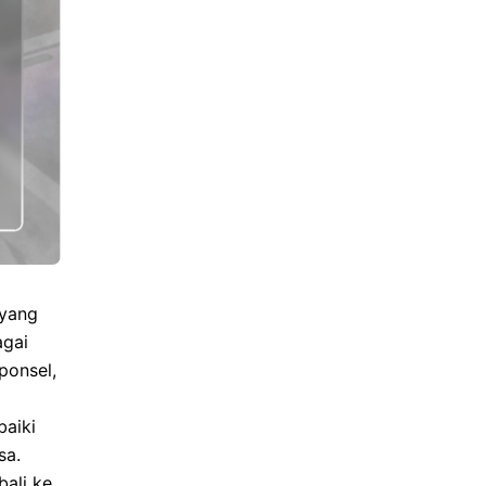
 yang
agai
ponsel,
aiki
sa.
ali ke