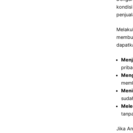
kondisi
penjual
Melaku
membua
dapatk
Menja
priba
Meng
membu
Meni
suda
Mele
tanpa
Jika A