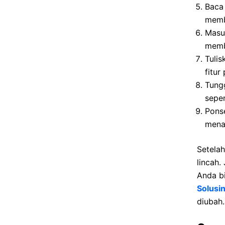
Baca 
memb
Masu
memb
Tulis
fitur
Tung
sepe
Pons
mena
Setelah
lincah.
Anda b
Solusi
diubah.