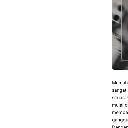
Memah
sangat 
situas
mulai d
member
ganggua
Dengan