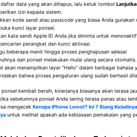
daftar data yang akan dihapus, lalu ketuk tombol
Lanjutka
erikan izin kepada sistem.
kkan kode sandi atau
passcode
yang biasa Anda gunakan 
uka kunci layar ponsel.
kan kata sandi Apple ID Anda jika diminta untuk menonakti
 pencarian perangkat dan kunci aktivasi.
gu beberapa menit hingga proses penghapusan selesai
nuhnya dan ponsel melakukan mulai ulang secara otomatis.
el akan menampilkan layar “Hello” dalam berbagai bahasa 
ndakan bahwa proses pengaturan ulang sudah berhasil dil
 ponsel kembali bersih, kinerjanya biasanya akan terasa jau
 Jika sebelumnya ponsel Anda sering terasa panas atau lam
isa mengecek
Kenapa iPhone Lemot? Ini 7 Biang Keladiny
nya
untuk melihat apakah ada kebiasaan pemakaian yang pe