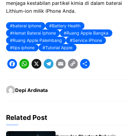
menjaga kestabilan partikel kimia di dalam baterai
Lithium-ion milik iPhone Anda.
baterai iphone
Battery Health
Hemat Baterai Iphone
Ruang Apple Bangka
Ruang Apple Palembang
Service iPhone
tips iphone
Tutorial Apple
F
W
X
T
E
C
S
a
h
e
m
o
h
c
a
l
a
p
a
Depi Ardinata
e
t
e
il
y
r
b
s
g
L
e
o
A
r
i
Related Post
o
p
a
n
k
p
m
k