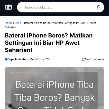
Skip
Search
to
content
Home
»
Blog
»
Baterai iPhone Boros? Matikan Settingan Ini Biar HP Awet
Seharian!
Baterai iPhone Boros? Matikan
Settingan Ini Biar HP Awet
Seharian!
Depi Ardinata
March 19, 2026
No Comments