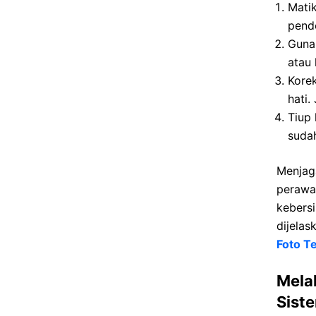
Mati
pend
Gunak
atau 
Korek
hati.
Tiup
sudah
Menjaga
perawa
kebersi
dijela
Foto T
Mela
Sist