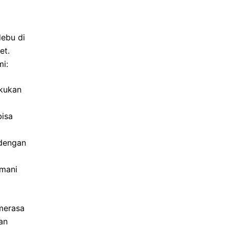
debu di
et.
mi:
akukan
bisa
 dengan
emani
 merasa
an