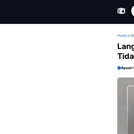
Skip
S
to
content
Home
»
B
Lang
Tida
Apsari