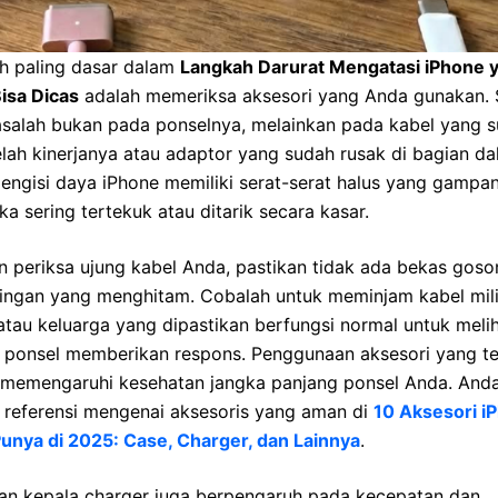
h paling dasar dalam
Langkah Darurat Mengatasi iPhone 
isa Dicas
adalah memeriksa aksesori yang Anda gunakan. 
masalah bukan pada ponselnya, melainkan pada kabel yang 
elah kinerjanya atau adaptor yang sudah rusak di bagian da
engisi daya iPhone memiliki serat-serat halus yang gampa
ika sering tertekuk atau ditarik secara kasar.
n periksa ujung kabel Anda, pastikan tidak ada bekas goso
ningan yang menghitam. Cobalah untuk meminjam kabel mil
tau keluarga yang dipastikan berfungsi normal untuk meli
 ponsel memberikan respons. Penggunaan aksesori yang t
 memengaruhi kesehatan jangka panjang ponsel Anda. Anda
 referensi mengenai aksesoris yang aman di
10 Aksesori i
Punya di 2025: Case, Charger, dan Lainnya
.
han kepala charger juga berpengaruh pada kecepatan dan