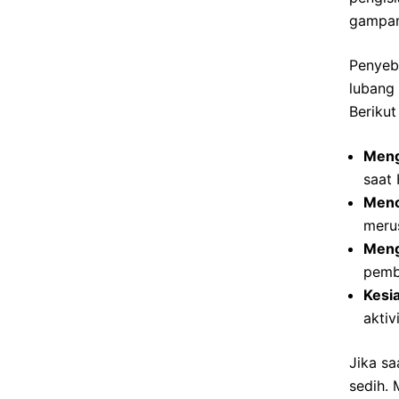
gampang
Penyeb
lubang
Berikut
Meng
saat 
Menc
merus
Meng
pembe
Kesi
aktiv
Jika sa
sedih.