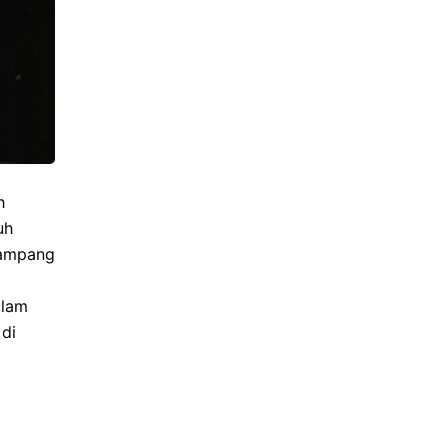
h
uh
gampang
alam
di