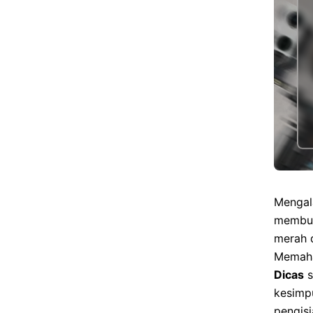
Mengala
membuat
merah 
Memah
Dicas
s
kesimpu
pengisi