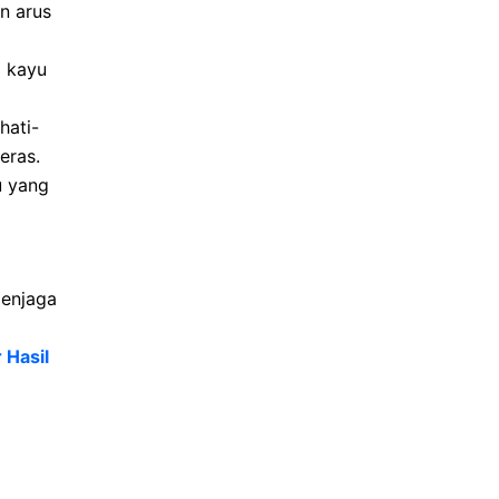
n arus
i kayu
hati-
eras.
u yang
menjaga
 Hasil