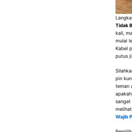
Langka
Tidak B
kali, 
mulai l
Kabel p
putus j
Silahka
pin ku
teman a
apakah
sangat
melihat
Wajib 
Pemili