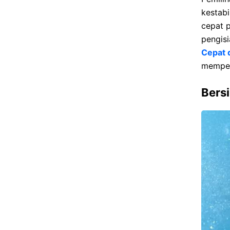
kestabil
cepat 
pengis
Cepat 
memper
Bers