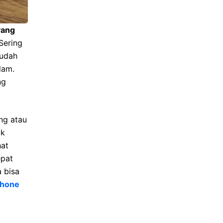
yang
Sering
sudah
lam.
ng
ng atau
ik
hat
epat
 bisa
Phone