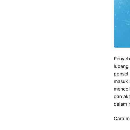
Penyeb
lubang 
ponsel 
masuk k
mencol
dan akh
dalam 
Cara m