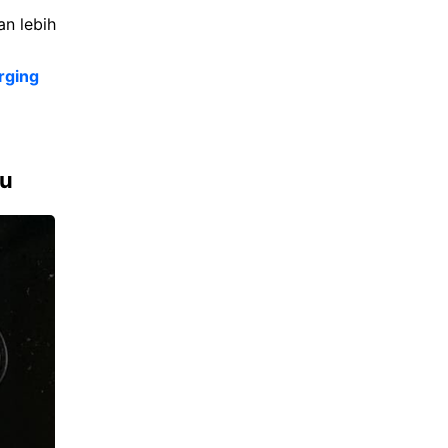
an lebih
rging
bu